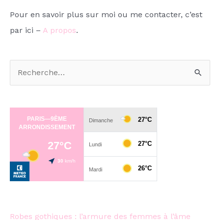
Pour en savoir plus sur moi ou me contacter, c’est
par ici –
A propos
.
R
e
c
h
e
r
c
h
e
Robes gothiques : l’armure des femmes à l’âme
r