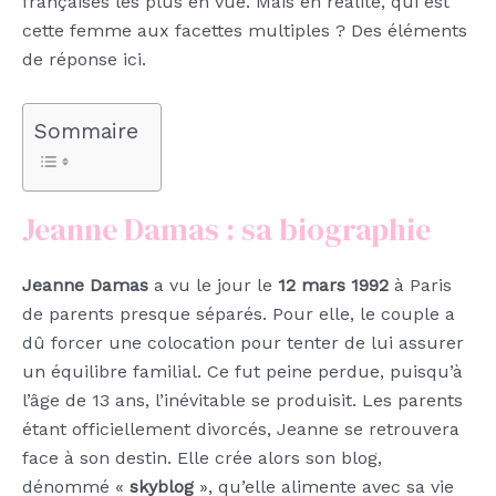
françaises les plus en vue. Mais en réalité, qui est
cette femme aux facettes multiples ? Des éléments
de réponse ici.
Sommaire
Jeanne Damas : sa biographie
Jeanne Damas
a vu le jour le
12 mars 1992
à Paris
de parents presque séparés. Pour elle, le couple a
dû forcer une colocation pour tenter de lui assurer
un équilibre familial. Ce fut peine perdue, puisqu’à
l’âge de 13 ans, l’inévitable se produisit. Les parents
étant officiellement divorcés, Jeanne se retrouvera
face à son destin. Elle crée alors son blog,
dénommé «
skyblog
», qu’elle alimente avec sa vie