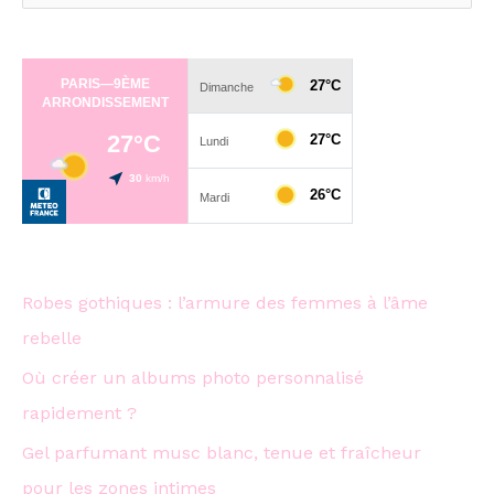
e
c
h
e
r
c
h
e
Robes gothiques : l’armure des femmes à l’âme
r
rebelle
:
Où créer un albums photo personnalisé
rapidement ?
Gel parfumant musc blanc, tenue et fraîcheur
pour les zones intimes