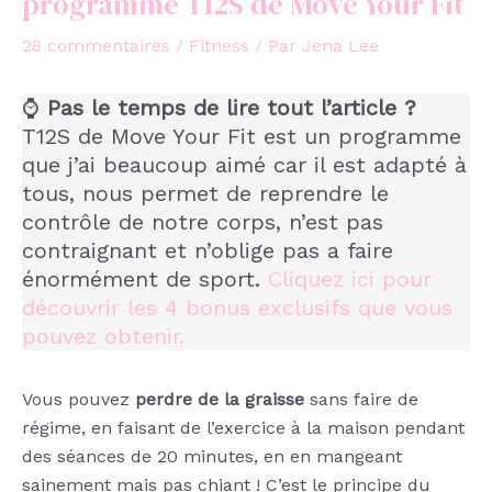
programme T12S de Move Your Fit
28 commentaires
/
Fitness
/ Par
Jena Lee
⌚
Pas le temps de lire tout l’article ?
T12S de Move Your Fit est un programme
que j’ai beaucoup aimé car il est adapté à
tous, nous permet de reprendre le
contrôle de notre corps, n’est pas
contraignant et n’oblige pas a faire
énormément de sport.
Cliquez ici pour
découvrir les 4 bonus exclusifs que vous
pouvez obtenir.
Vous pouvez
perdre de la graisse
sans faire de
régime, en faisant de l’exercice à la maison pendant
des séances de 20 minutes, en en mangeant
sainement mais pas chiant ! C’est le principe du