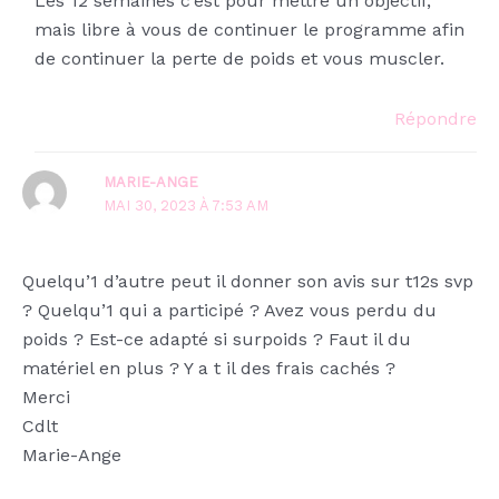
Les 12 semaines c’est pour mettre un objectif,
mais libre à vous de continuer le programme afin
de continuer la perte de poids et vous muscler.
Répondre
MARIE-ANGE
MAI 30, 2023 À 7:53 AM
Quelqu’1 d’autre peut il donner son avis sur t12s svp
? Quelqu’1 qui a participé ? Avez vous perdu du
poids ? Est-ce adapté si surpoids ? Faut il du
matériel en plus ? Y a t il des frais cachés ?
Merci
Cdlt
Marie-Ange