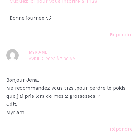
Cliquez ici pour vous inscrire à T12S.
Bonne journée 🙂
Répondre
MYRIAMB
AVRIL 7, 2023 À 7:30 AM
Bonjour Jena,
Me recommandez vous t12s ,pour perdre le poids
que j’ai pris lors de mes 2 grossesses ?
Cdlt,
Myriam
Répondre