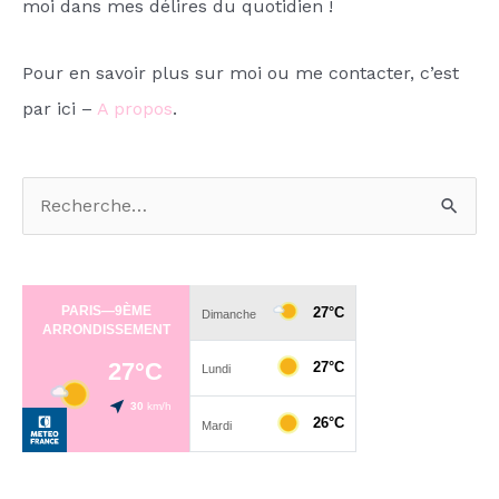
moi dans mes délires du quotidien !
Pour en savoir plus sur moi ou me contacter, c’est
par ici –
A propos
.
R
e
c
h
e
r
c
h
e