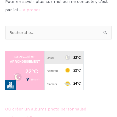
Pour en savoir plus sur moi ou me contacter, c’est
par ici –
A propos
.
R
e
c
h
e
r
c
h
e
Où créer un albums photo personnalisé
r