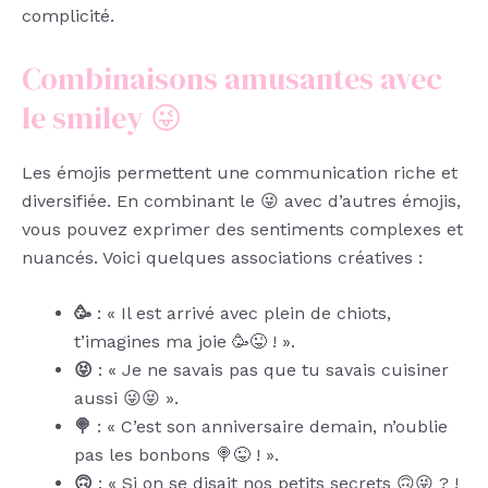
complicité.
Combinaisons amusantes avec
le smiley 😜
Les émojis permettent une communication riche et
diversifiée. En combinant le 😜 avec d’autres émojis,
vous pouvez exprimer des sentiments complexes et
nuancés. Voici quelques associations créatives :
🥳
: « Il est arrivé avec plein de chiots,
t’imagines ma joie 🥳😜 ! ».
😝
: « Je ne savais pas que tu savais cuisiner
aussi 😜😝 ».
🍭
: « C’est son anniversaire demain, n’oublie
pas les bonbons 🍭😜 ! ».
🙃
: « Si on se disait nos petits secrets 🙃😜 ? !