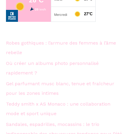
r
c
h
e
Robes gothiques : l’armure des femmes à l’âme
r
rebelle
:
Où créer un albums photo personnalisé
rapidement ?
Gel parfumant musc blanc, tenue et fraîcheur
pour les zones intimes
Teddy smith x AS Monaco : une collaboration
mode et sport unique
Sandales, espadrilles, mocassins : le trio
indispensable des chaussures tendance pour l’été